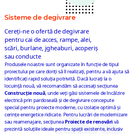
Sisteme de degivrare
Cereți-ne o ofertă de degivrare
pentru cai de acces, rampe, alei,
scări, burlane, jgheaburi, acoperiș
sau conducte
Produsele noastre sunt organizate în funcție de tipul
proiectului pe care doriți să îl realizați, pentru a vă ajuta să
identificați rapid soluția potrivită. Dacă lucrați la o
locuință nouă, vă recomandăm să accesați secțiunea
Construcție nouă
, unde veți găsi sistemele de încălzire
electrică prin pardoseală și de degivrare concepute
special pentru proiecte moderne, cu izolație optimă și
cerințe energetice ridicate. Pentru lucrări de modernizare
sau reamenajare, secțiunea
Proiecte de renovări
vă
prezintă soluțiile ideale pentru spații existente, inclusiv