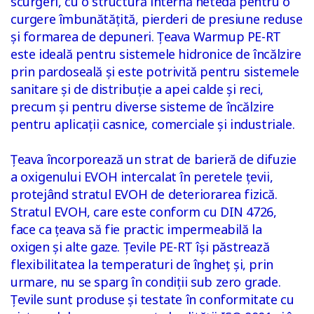
scurgeri, cu o structură internă netedă pentru o
curgere îmbunătățită, pierderi de presiune reduse
și formarea de depuneri. Țeava Warmup PE-RT
este ideală pentru sistemele hidronice de încălzire
prin pardoseală și este potrivită pentru sistemele
sanitare și de distribuție a apei calde și reci,
precum și pentru diverse sisteme de încălzire
pentru aplicații casnice, comerciale și industriale.
Țeava încorporează un strat de barieră de difuzie
a oxigenului EVOH intercalat în peretele țevii,
protejând stratul EVOH de deteriorarea fizică.
Stratul EVOH, care este conform cu DIN 4726,
face ca țeava să fie practic impermeabilă la
oxigen și alte gaze. Țevile PE-RT își păstrează
flexibilitatea la temperaturi de îngheț și, prin
urmare, nu se sparg în condiții sub zero grade.
Țevile sunt produse și testate în conformitate cu