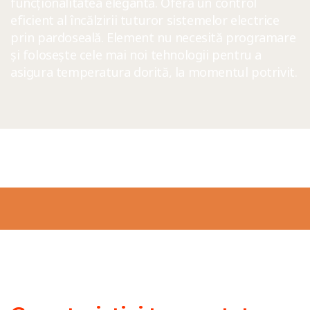
funcționalitatea elegantă. Oferă un control
eficient al încălzirii tuturor sistemelor electrice
prin pardoseală. Element nu necesită programare
și folosește cele mai noi tehnologii pentru a
asigura temperatura dorită, la momentul potrivit.