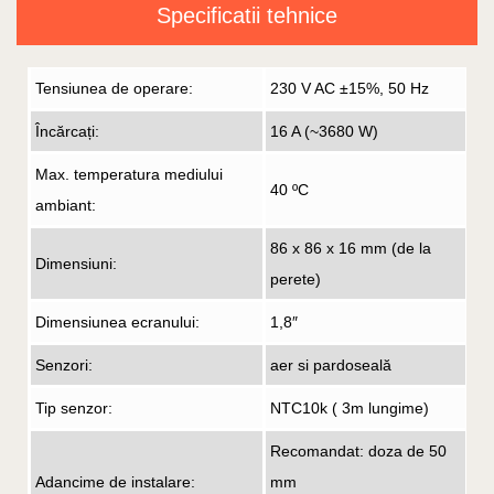
Specificatii tehnice
Tensiunea de operare:
230 V AC ±15%, 50 Hz
Încărcați:
16 A (~3680 W)
Max. temperatura mediului
40 ºC
ambiant:
86 x 86 x 16 mm (de la
Dimensiuni:
perete)
Dimensiunea ecranului:
1,8″
Senzori:
aer si pardoseală
Tip senzor:
NTC10k ( 3m lungime)
Recomandat: doza de 50
Adancime de instalare:
mm