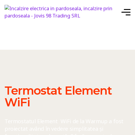
Termostat Element
WiFi
Termostatul Element WiFi de la Warmup a fost
proiectat având în vedere simplitatea și