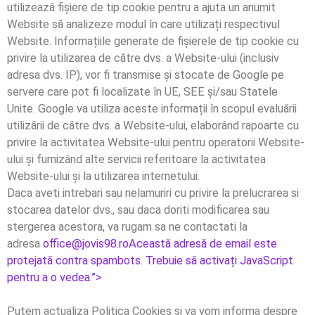
utilizează fișiere de tip cookie pentru a ajuta un anumit
Website să analizeze modul în care utilizați respectivul
Website. Informațiile generate de fișierele de tip cookie cu
privire la utilizarea de către dvs. a Website-ului (inclusiv
adresa dvs. IP), vor fi transmise și stocate de Google pe
servere care pot fi localizate în UE, SEE şi/sau Statele
Unite. Google va utiliza aceste informații în scopul evaluării
utilizării de către dvs. a Website-ului, elaborând rapoarte cu
privire la activitatea Website-ului pentru operatorii Website-
ului și furnizând alte servicii referitoare la activitatea
Website-ului și la utilizarea internetului.
Daca aveti intrebari sau nelamuriri cu privire la prelucrarea si
stocarea datelor dvs., sau daca doriti modificarea sau
stergerea acestora, va rugam sa ne contactati la
adresa
office@jovis98.ro
Această adresă de email este
protejată contra spambots. Trebuie să activați JavaScript
pentru a o vedea.”>
Putem actualiza Politica Cookies si va vom informa despre